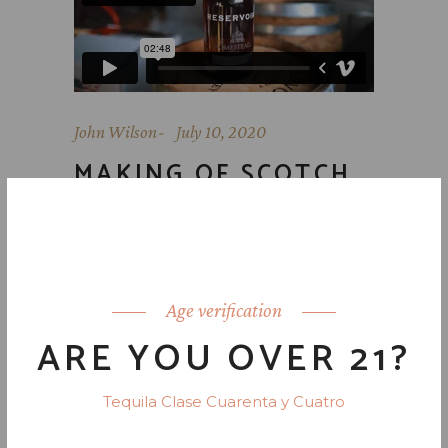
John Wilson
July 10, 2020
MAKING OF SCOTCH
Lorem ipsum dolor sit amet, id eam
facilis moderatius, eu has expetenda
dignissim. Vis dico labores accusamus
ei, modolamt salutatus ius ei, usu ad
Age verification
hendrerit. An modus invidunt con
ARE YOU OVER 21?
READ MORE
Tequila Clase Cuarenta y Cuatro