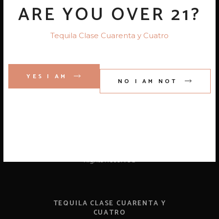
ARE YOU OVER 21?
Tequila Clase Cuarenta y Cuatro
YES I AM
NO I AM NOT
© 2023 Tequila Clase Cuarenta y Cuatro, All
Rights Reserved
TEQUILA CLASE CUARENTA Y
CUATRO