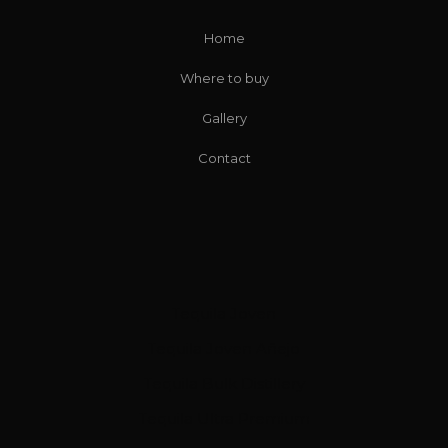
Home
Where to buy
Gallery
Contact
Tequila Joven
Tequila Joven Añejo
Tequila Bulk Distillery
Tequila Ultra Premium